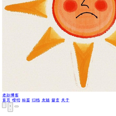
老孙博客
首页
唠叨
标签
归档
友链
留言
关于