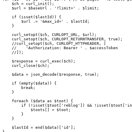
    $ch = curl_init();

    $url = $baseUrl . '?limit=' . $limit;

    if (isset($lastId)) {

        $url .= '&max_id=' . $lastId;

    }

    curl_setopt($ch, CURLOPT_URL, $url);

    curl_setopt($ch, CURLOPT_RETURNTRANSFER, true);

    //curl_setopt($ch, CURLOPT_HTTPHEADER, [

    //    'Authorization: Bearer ' . $accessToken

    //]);

    $response = curl_exec($ch);

    curl_close($ch);

    $data = json_decode($response, true);

    if (empty($data)) {

        break;

    }

    foreach ($data as $toot) {

        if (!isset($toot['reblog']) && !isset($toot['in
            $toots[] = $toot;

        }

    }

    $lastId = end($data)['id'];

}
