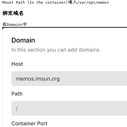
填入
Mount Path (In the container)
/var/opt/memos
绑定域名
在
中
Domains