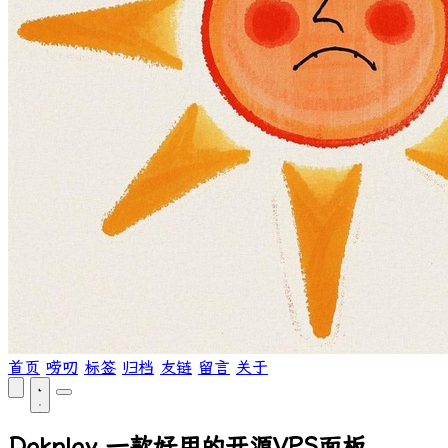
首页
唠叨
标签
归档
友链
留言
关于
Dokploy 一款好用的开源VPS面板