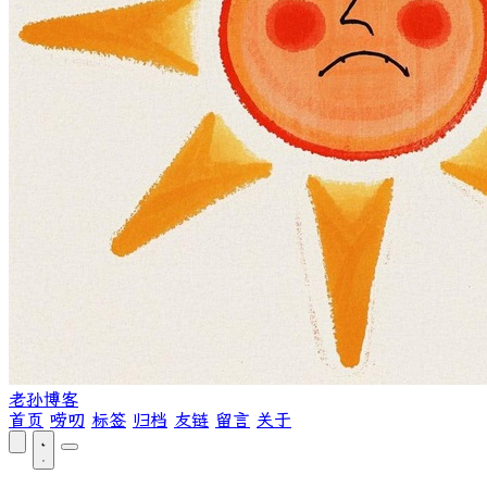
老孙博客
首页
唠叨
标签
归档
友链
留言
关于