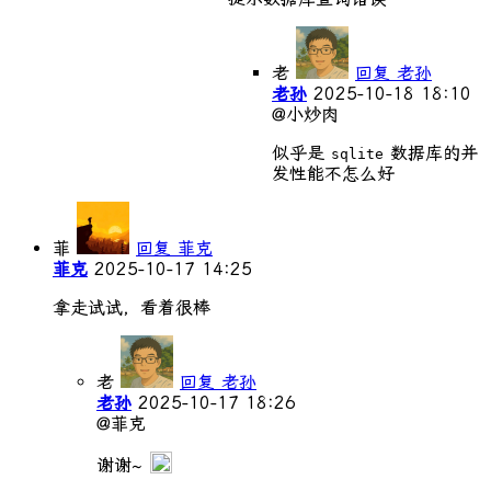
老
回复 老孙
老孙
2025-10-18 18:10
@小炒肉
似乎是
数据库的并
sqlite
发性能不怎么好
菲
回复 菲克
菲克
2025-10-17 14:25
拿走试试，看着很棒
老
回复 老孙
老孙
2025-10-17 18:26
@菲克
谢谢~