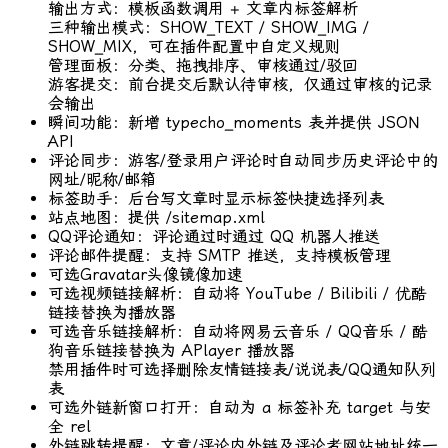
输出方式：模板函数调用 + 文章内标签解析
三种输出模式：SHOW_TEXT / SHOW_IMG /
SHOW_MIX，可在插件配置中自定义规则
管理面板：分类、拖拽排序、审核通过/驳回
游客提交：前台提交后默认待审核，仅通过审核的记录
会输出
瞬间功能：新增 typecho_moments 表并提供 JSON
API
评论同步：游客/登录用户评论时自动同步历史评论中的
网址/昵称/邮箱
标签助手：后台写文章时显示标签快捷选择列表
站点地图：提供 /sitemap.xml
QQ评论通知：评论通过时通过 QQ 机器人推送
评论邮件提醒：支持 SMTP 推送，支持模板管理
可选Gravatar头像镜像加速
可选视频链接解析：自动将 YouTube / Bilibili / 优酷
链接替换为播放器
可选音乐链接解析：自动将网易云音乐 / QQ音乐 / 酷
狗音乐链接替换为 APlayer 播放器
禁用插件时可选择删除友情链接表/说说表/QQ通知队列
表
可选外链新窗口打开：自动为 a 标签补充 target 与安
全 rel
外链跳转提醒：文章/评论内外链及评论者网站地址统一