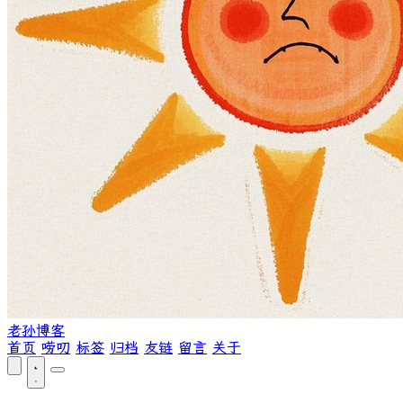
老孙博客
首页
唠叨
标签
归档
友链
留言
关于