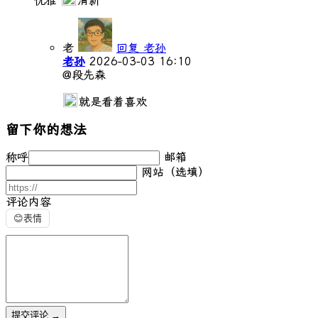
老
回复 老孙
老孙
2026-03-03 16:10
@段先森
就是看着喜欢
留下你的想法
称呼
邮箱
网站（选填）
评论内容
😊
表情
提交评论
→