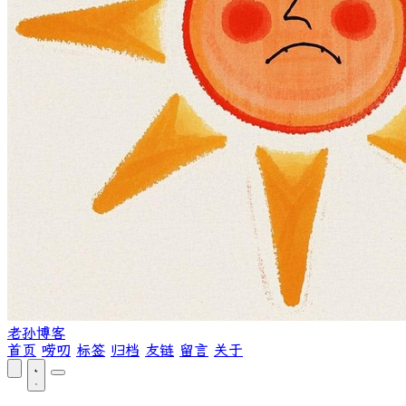
老孙博客
首页
唠叨
标签
归档
友链
留言
关于