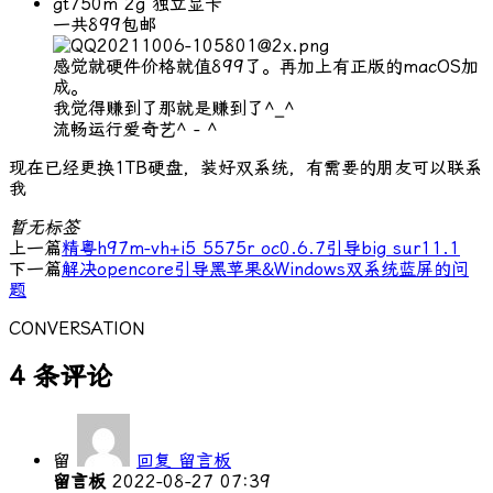
gt750m 2g 独立显卡
一共899包邮
感觉就硬件价格就值899了。再加上有正版的macOS加
成。
我觉得赚到了那就是赚到了^_^
流畅运行爱奇艺^ - ^
现在已经更换1TB硬盘，装好双系统，有需要的朋友可以联系
我
暂无标签
上一篇
精粤h97m-vh+i5 5575r oc0.6.7引导big sur11.1
下一篇
解决opencore引导黑苹果&Windows双系统蓝屏的问
题
CONVERSATION
4 条评论
留
回复 留言板
留言板
2022-08-27 07:39