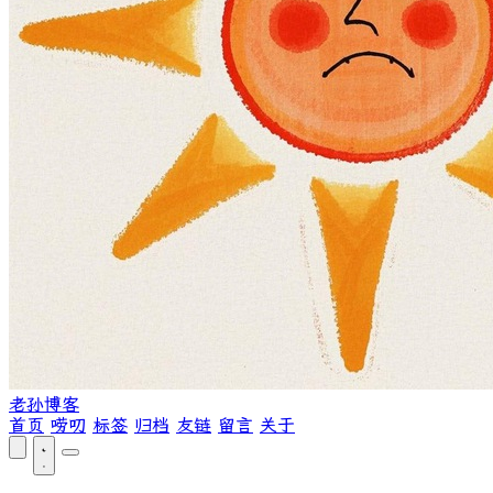
老孙博客
首页
唠叨
标签
归档
友链
留言
关于