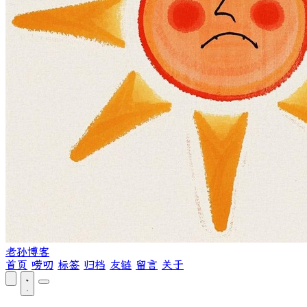
老孙博客
首页
唠叨
标签
归档
友链
留言
关于