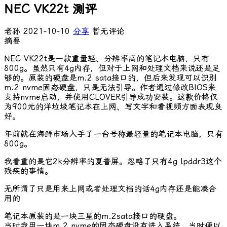
NEC VK22t 测评
老孙
2021-10-10
分享
暂无评论
摘要
NEC VK22t是一款重量轻、分辨率高的笔记本电脑，只有
800g。虽然只有4g内存，但对于上网和处理文档来说还是足
够的。原装的硬盘是m.2 sata接口的，但后来发现可以识别
m.2 nvme固态硬盘，只是无法引导。作者通过修改BIOS来
支持nvme启动，并使用CLOVER引导成功安装。这款价格仅
为900元的洋垃圾笔记本在上网、写文字和看视频方面表现良
好。
年前就在海鲜市场入手了一台号称最轻量的笔记本电脑，只有
800g。
我看重的是它2k分辨率的夏普屏。忽略了只有4g lpddr3这个
残疾的事情。
无所谓了只是用来上网或者处理文档的话4g内存还是能凑合
用的
笔记本原装的是一块三星的m.2sata接口的硬盘。
当时我用一块m.2 nvme的固态硬盘没有进入系统，当时便以