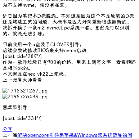
为不支持nvme，便没有在意。
近日因为笔记本D壳脱漆。不知道是因为这个不是原装的D壳
还是烤漆工艺的问题，大概率是因为奸商重新喷漆翻新的。
我拆开换了一条m2 nvme用pe系统一看。竟然是可以识别
的。就是无法引导。
目前我用一个u盘装了CLOVER引导。
后续会尝试修改BIOS来支持nvme启动
[post cid="289"/]
作为一款洋垃圾只有900的价格，用来上网写文字，看视频还
是相当ok的。
本文就是在nec vk22上完成。
上一张鲁大师看看
黑苹果引导
[post cid="331"/]
分享
上一篇
解决opencore引导黑苹果&Windows双系统蓝屏的问