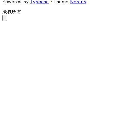
Powered by
Typecho
· Theme
Nebula
版权所有