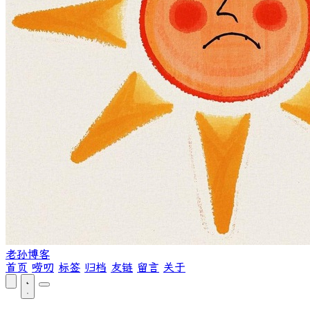
老孙博客
首页
唠叨
标签
归档
友链
留言
关于