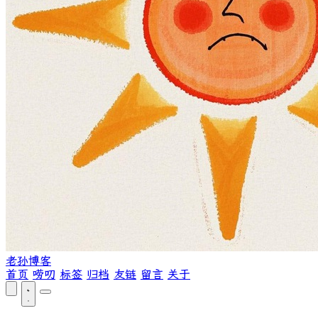
老孙博客
首页
唠叨
标签
归档
友链
留言
关于