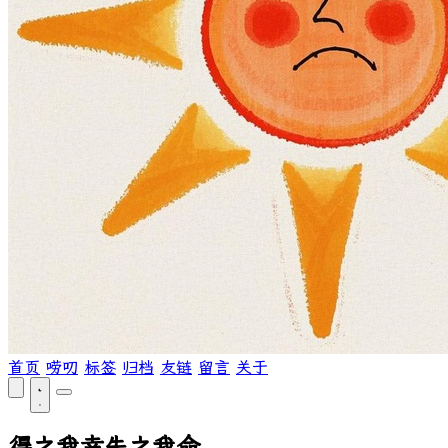
首页
唠叨
标签
归档
友链
留言
关于
得之我幸失之我命