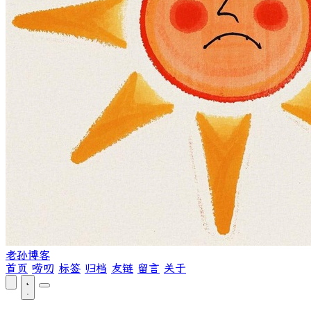
老孙博客
首页
唠叨
标签
归档
友链
留言
关于