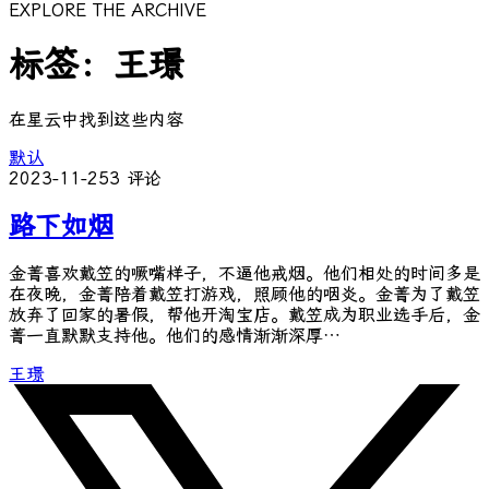
EXPLORE THE ARCHIVE
标签：王璟
在星云中找到这些内容
默认
2023-11-25
3 评论
路下如烟
金菁喜欢戴笠的噘嘴样子，不逼他戒烟。他们相处的时间多是
在夜晚，金菁陪着戴笠打游戏，照顾他的咽炎。金菁为了戴笠
放弃了回家的暑假，帮他开淘宝店。戴笠成为职业选手后，金
菁一直默默支持他。他们的感情渐渐深厚…
王璟