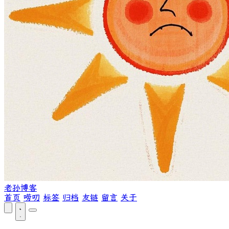
老孙博客
首页
唠叨
标签
归档
友链
留言
关于