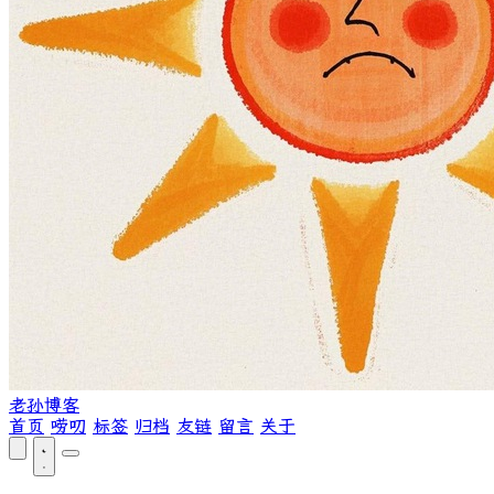
老孙博客
首页
唠叨
标签
归档
友链
留言
关于