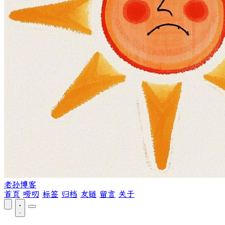
老孙博客
首页
唠叨
标签
归档
友链
留言
关于