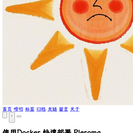
首页
唠叨
标签
归档
友链
留言
关于
使用Docker 快速部署 Pleroma