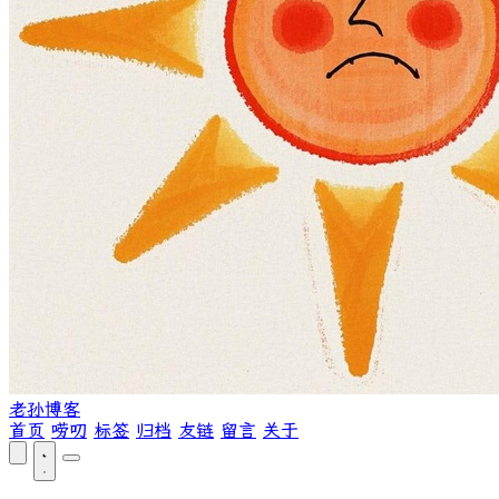
老孙博客
首页
唠叨
标签
归档
友链
留言
关于