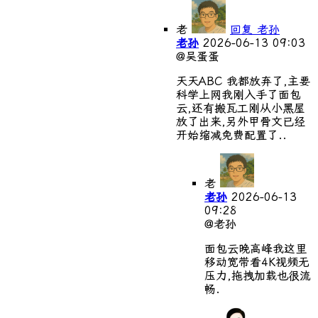
老
回复 老孙
老孙
2026-06-13 09:03
@吴蛋蛋
天天ABC 我都放弃了,主要
科学上网我刚入手了面包
云,还有搬瓦工刚从小黑屋
放了出来,另外甲骨文已经
开始缩减免费配置了..
老
老孙
2026-06-13
09:28
@老孙
面包云晚高峰我这里
移动宽带看4K视频无
压力,拖拽加载也很流
畅.