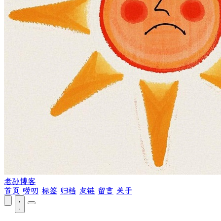
老孙博客
首页
唠叨
标签
归档
友链
留言
关于