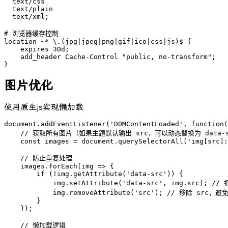
  text/css

  text/plain

  text/xml;

# 浏览器缓存控制

location ~* \.(jpg|jpeg|png|gif|ico|css|js)$ {

    expires 30d;

    add_header Cache-Control "public, no-transform";

}
图片优化
使用原生js实现懒加载
document.addEventListener('DOMContentLoaded', function(
    // 获取所有图片（如果主题默认输出 src，可以动态替换为 data-s
    const images = document.querySelectorAll('img[src]:
    // 防止重复处理

    images.forEach(img => {

        if (!img.getAttribute('data-src')) {

            img.setAttribute('data-src', img.src); // 
            img.removeAttribute('src'); // 移除 src，
        }

    });

    // 懒加载逻辑
