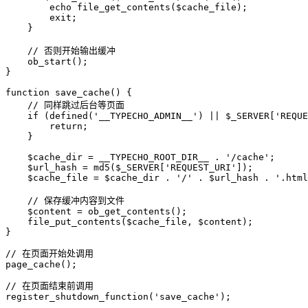
        echo file_get_contents($cache_file);

        exit;

    }

    // 否则开始输出缓冲

    ob_start();

}

function save_cache() {

    // 同样跳过后台等页面

    if (defined('__TYPECHO_ADMIN__') || $_SERVER['REQUE
        return;

    }

    $cache_dir = __TYPECHO_ROOT_DIR__ . '/cache';

    $url_hash = md5($_SERVER['REQUEST_URI']);

    $cache_file = $cache_dir . '/' . $url_hash . '.html
    // 保存缓冲内容到文件

    $content = ob_get_contents();

    file_put_contents($cache_file, $content);

}
// 在页面开始处调用

page_cache();
// 在页面结束前调用

register_shutdown_function('save_cache');