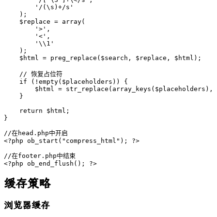
        '/(\s)+/s'

    );

    $replace = array(

        '>',

        '<',

        '\\1'

    );

    $html = preg_replace($search, $replace, $html);

    // 恢复占位符

    if (!empty($placeholders)) {

        $html = str_replace(array_keys($placeholders), 
    }

    return $html;

}
//在head.php中开启

<?php ob_start("compress_html"); ?>
//在footer.php中结束

<?php ob_end_flush(); ?>
缓存策略
浏览器缓存