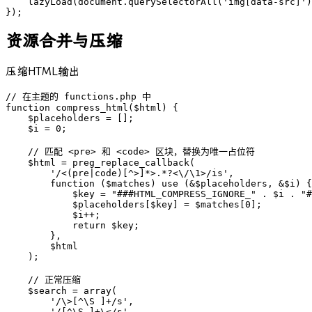
    lazyLoad(document.querySelectorAll('img[data-src]')
});
资源合并与压缩
压缩HTML输出
// 在主题的 functions.php 中

function compress_html($html) {

    $placeholders = [];

    $i = 0;

    // 匹配 <pre> 和 <code> 区块，替换为唯一占位符

    $html = preg_replace_callback(

        '/<(pre|code)[^>]*>.*?<\/\1>/is',

        function ($matches) use (&$placeholders, &$i) {

            $key = "###HTML_COMPRESS_IGNORE_" . $i . "#
            $placeholders[$key] = $matches[0];

            $i++;

            return $key;

        },

        $html

    );

    // 正常压缩

    $search = array(

        '/\>[^\S ]+/s',

        '/[^\S ]+\</s',
