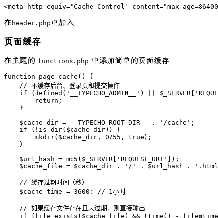
<meta http-equiv="Cache-Control" content="max-age=86400
在
中加入
header.php
页面缓存
在主题的
中添加简单的页面缓存
functions.php
function page_cache() {

    // 不缓存后台、登录页和提交操作

    if (defined('__TYPECHO_ADMIN__') || $_SERVER['REQUE
        return;

    }

    $cache_dir = __TYPECHO_ROOT_DIR__ . '/cache';

    if (!is_dir($cache_dir)) {

        mkdir($cache_dir, 0755, true);

    }

    $url_hash = md5($_SERVER['REQUEST_URI']);

    $cache_file = $cache_dir . '/' . $url_hash . '.html
    // 缓存过期时间（秒）

    $cache_time = 3600; // 1小时

    // 如果缓存文件存在且未过期，则直接输出

    if (file_exists($cache_file) && (time() - filemtime