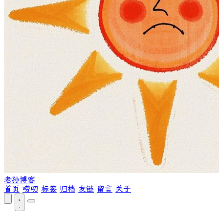
老孙博客
首页
唠叨
标签
归档
友链
留言
关于