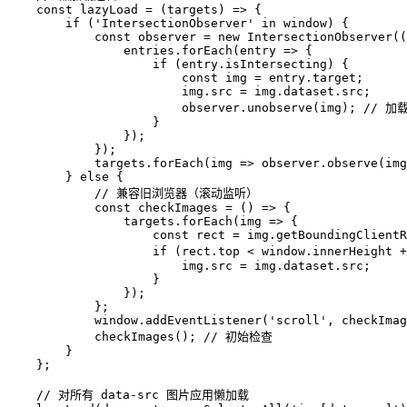
    const lazyLoad = (targets) => {

        if ('IntersectionObserver' in window) {

            const observer = new IntersectionObserver((
                entries.forEach(entry => {

                    if (entry.isIntersecting) {

                        const img = entry.target;

                        img.src = img.dataset.src;

                        observer.unobserve(img); // 
                    }

                });

            });

            targets.forEach(img => observer.observe(img
        } else {

            // 兼容旧浏览器（滚动监听）

            const checkImages = () => {

                targets.forEach(img => {

                    const rect = img.getBoundingClientR
                    if (rect.top < window.innerHeight
                        img.src = img.dataset.src;

                    }

                });

            };

            window.addEventListener('scroll', checkImag
            checkImages(); // 初始检查

        }

    };

    // 对所有 data-src 图片应用懒加载
