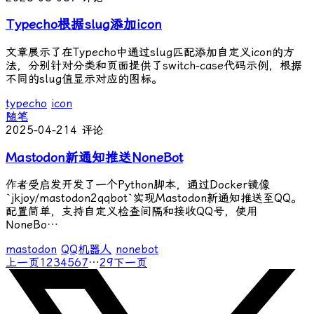
Typecho根据slug添加icon
文章展示了在Typecho中通过slug匹配添加自定义icon的方
法，分别针对分类和页面提供了switch-case代码示例，根据
不同的slug值显示对应的图标。
typecho
icon
随笔
2025-04-21
4 评论
Mastodon新通知推送NoneBot
作者受启发开发了一个Python脚本，通过Docker镜像
`jkjoy/mastodon2qqbot`实现Mastodon新通知推送至QQ。
配置简单，支持自定义检查间隔和接收QQ号，使用
NoneBo…
mastodon
QQ机器人
nonebot
上一页
1
2
3
4
5
6
7
…
29
下一页