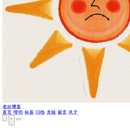
老孙博客
首页
唠叨
标签
归档
友链
留言
关于