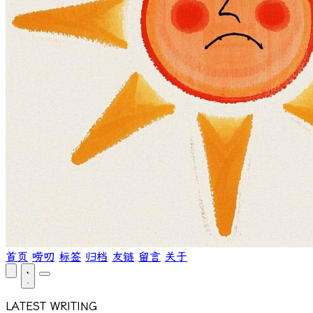
首页
唠叨
标签
归档
友链
留言
关于
LATEST WRITING